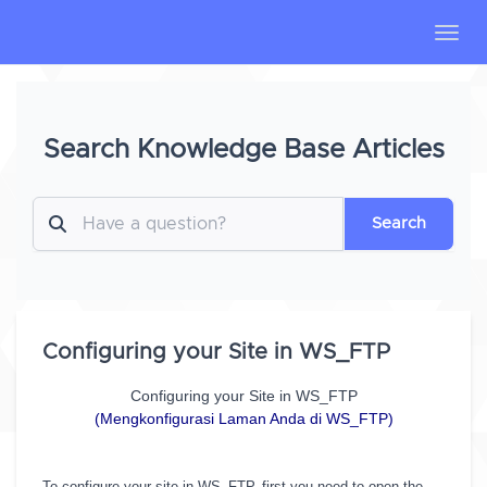
Toggl
Search Knowledge Base Articles
Search
Configuring your Site in WS_FTP
Configuring your Site in WS_FTP
(Mengkonfigurasi Laman Anda di WS_FTP)
To configure your site in WS_FTP, first you need to open the